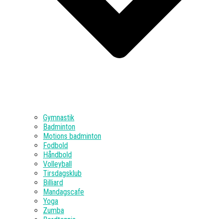
Gymnastik
Badminton
Motions badminton
Fodbold
Håndbold
Volleyball
Tirsdagsklub
Billiard
Mandagscafe
Yoga
Zumba