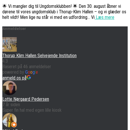
🌟 Vi mangler dig til Ungdomsklubben! 🌟 Den 30. august åbner vi
dørene til vores ungdomsklub i Thorup-Klim Hallen – og vi glæder os
helt vildt! Men lige nu står vi med en udfordring… Vi
Læs mere
Anmeldelser
Thorup Klim Hallen Selvejende Institution
4.3
Baseret på 46 anmeldelser
powered by
G
o
o
g
l
e
anmeld os på
Lotte Nørgaard Pedersen
7 år siden
Super fin hal med egen lille kiosk