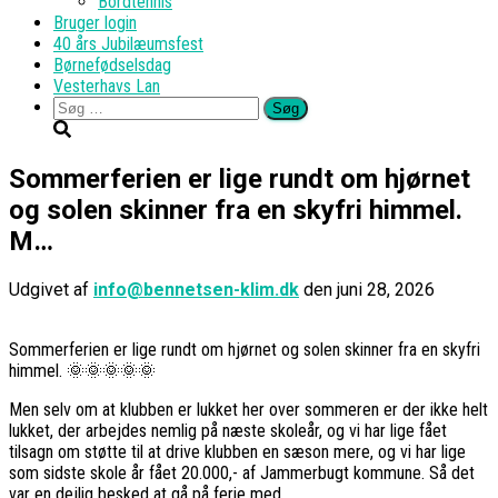
Bordtennis
Bruger login
40 års Jubilæumsfest
Børnefødselsdag
Vesterhavs Lan
Søg
efter:
Sommerferien er lige rundt om hjørnet
og solen skinner fra en skyfri himmel.
M…
Udgivet af
info@bennetsen-klim.dk
den
juni 28, 2026
Sommerferien er lige rundt om hjørnet og solen skinner fra en skyfri
himmel. 🌞🌞🌞🌞🌞
Men selv om at klubben er lukket her over sommeren er der ikke helt
lukket, der arbejdes nemlig på næste skoleår, og vi har lige fået
tilsagn om støtte til at drive klubben en sæson mere, og vi har lige
som sidste skole år fået 20.000,- af Jammerbugt kommune. Så det
var en dejlig besked at gå på ferie med.