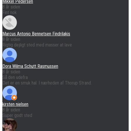
Mikkel Pedersen
8 år siden
Fint nok
Marcus Antonio Bennetsen Findrilakis
8 år siden
Rigtig dejligt sted med masser at lave
Dora Wilma Schutt Rasmussen
8 år siden
Så den udefra
Det er en smuk hal. I nærheden af Thorup Strand.
kirsten nielsen
8 år siden
Super godt sted