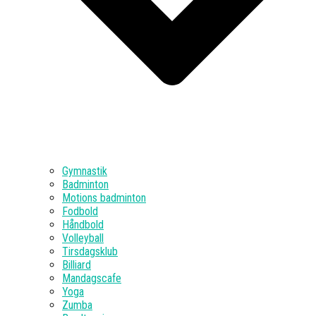
Gymnastik
Badminton
Motions badminton
Fodbold
Håndbold
Volleyball
Tirsdagsklub
Billiard
Mandagscafe
Yoga
Zumba