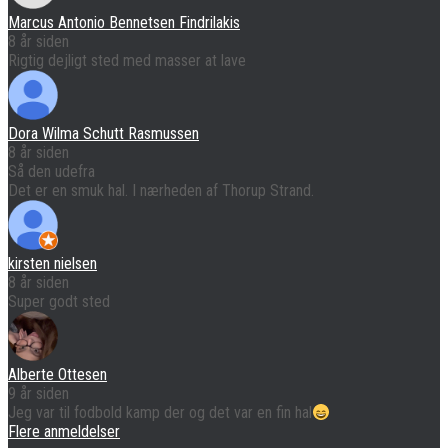
Marcus Antonio Bennetsen Findrilakis
8 år siden
Rigtig dejligt sted med masser at lave
Dora Wilma Schutt Rasmussen
8 år siden
Så den udefra
Det er en smuk hal. I nærheden af Thorup Strand.
kirsten nielsen
8 år siden
Super godt sted
Alberte Ottesen
9 år siden
Jeg var til fodbold kamp der og det var en fin hal
Flere anmeldelser