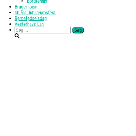
Bordtennis
Bruger login
40 års Jubilæumsfest
Børnefødselsdag
Vesterhavs Lan
Søg
efter: