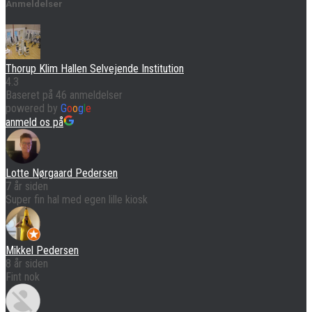
Anmeldelser
Thorup Klim Hallen Selvejende Institution
4.3
Baseret på 46 anmeldelser
powered by
G
o
o
g
l
e
anmeld os på
Lotte Nørgaard Pedersen
7 år siden
Super fin hal med egen lille kiosk
Mikkel Pedersen
8 år siden
Fint nok