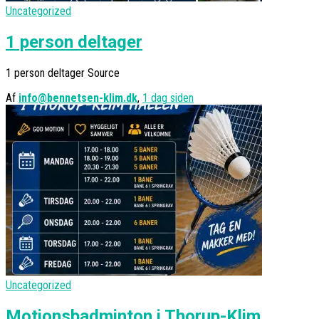
Uncategorized
1 person deltager
1 person deltager Source
Af
info@bennetsen-klim.dk
,
1 dag
siden
Uncategorized
Motionsbadminton i Thorup-Klim