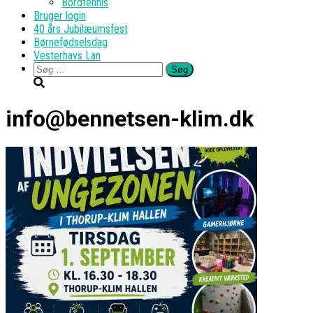
Bordtennis
Bruger login
40 års Jubilæumsfest
Børnefødselsdag
Vesterhavs Lan
Søg
efter:
info@bennetsen-klim.dk