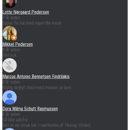
Lotte Nørgaard Pedersen
7 år siden
Super fin hal med egen lille kiosk
Mikkel Pedersen
8 år siden
Fint nok
Marcus Antonio Bennetsen Findrilakis
8 år siden
Rigtig dejligt sted med masser at lave
Dora Wilma Schutt Rasmussen
8 år siden
Så den udefra
Det er en smuk hal. I nærheden af Thorup Strand.