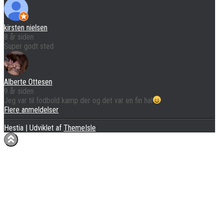
kirsten nielsen
8 år siden
Super godt sted
Alberte Ottesen
9 år siden
Jeg var til fodbold kamp der og det var en fin hal
Flere anmeldelser
Hestia | Udviklet af
ThemeIsle