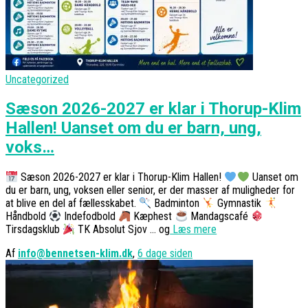
Uncategorized
Sæson 2026-2027 er klar i Thorup-Klim
Hallen! Uanset om du er barn, ung,
voks…
Sæson 2026-2027 er klar i Thorup-Klim Hallen!
Uanset om
du er barn, ung, voksen eller senior, er der masser af muligheder for
at blive en del af fællesskabet.
Badminton
Gymnastik
Håndbold
Indefodbold
Kæphest
Mandagscafé
Tirsdagsklub
TK Absolut Sjov … og
Læs mere
Af
info@bennetsen-klim.dk
,
6 dage
siden