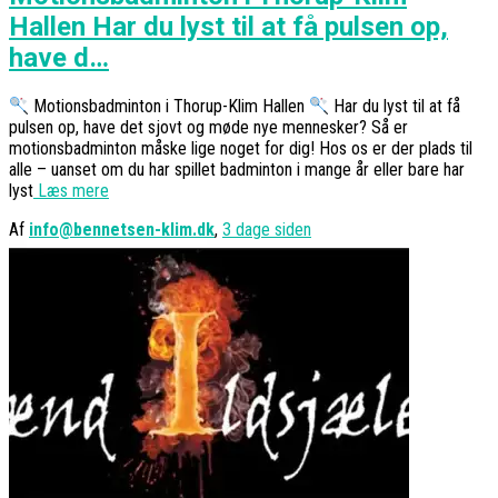
Hallen Har du lyst til at få pulsen op,
have d…
Motionsbadminton i Thorup-Klim Hallen
Har du lyst til at få
pulsen op, have det sjovt og møde nye mennesker? Så er
motionsbadminton måske lige noget for dig! Hos os er der plads til
alle – uanset om du har spillet badminton i mange år eller bare har
lyst
Læs mere
Af
info@bennetsen-klim.dk
,
3 dage
siden