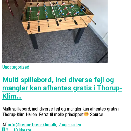
Uncategorized
Multi spillebord, incl diverse fejl og
mangler kan afhentes gratis i Thorup-
Klim…
Multi spillebord, incl diverse fejl og mangler kan afhentes gratis i
Thorup-Klim Hallen. Først til mølle princippet
Source
Af
info@bennetsen-klim.dk
,
2 uger
siden
1
2
…
10
Næste