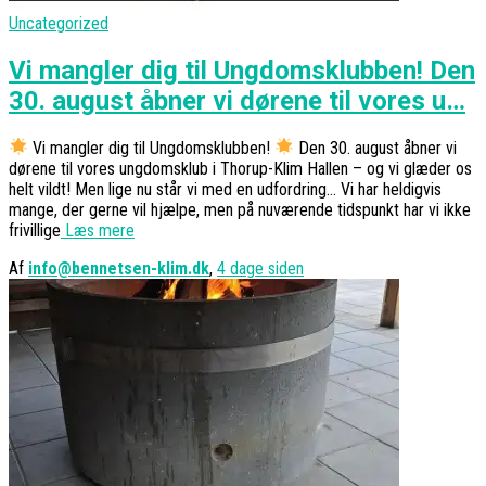
Uncategorized
Vi mangler dig til Ungdomsklubben! Den
30. august åbner vi dørene til vores u…
Vi mangler dig til Ungdomsklubben!
Den 30. august åbner vi
dørene til vores ungdomsklub i Thorup-Klim Hallen – og vi glæder os
helt vildt! Men lige nu står vi med en udfordring… Vi har heldigvis
mange, der gerne vil hjælpe, men på nuværende tidspunkt har vi ikke
frivillige
Læs mere
Af
info@bennetsen-klim.dk
,
4 dage
siden