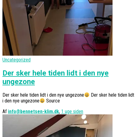
Uncategorized
Der sker hele tiden lidt i den nye
ungezone
Der sker hele tiden lidt i den nye ungezone
Der sker hele tiden lidt
i den nye ungezone
Source
Af
info@bennetsen-klim.dk
,
1 uge
siden