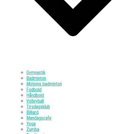
Gymnastik
Badminton
Motions badminton
Fodbold
Håndbold
Volleyball
Tirsdagsklub
Billiard
Mandagscafe
Yoga
Zumba