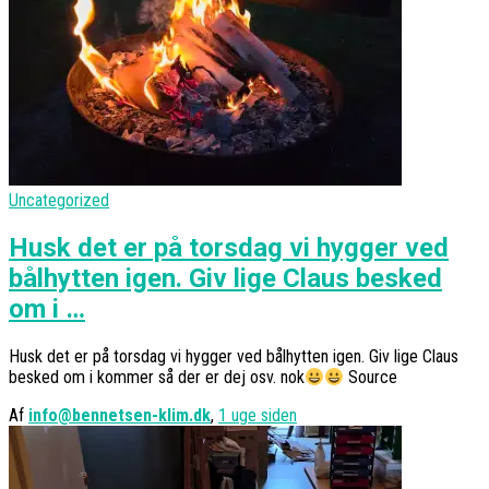
Uncategorized
Husk det er på torsdag vi hygger ved
bålhytten igen. Giv lige Claus besked
om i …
Husk det er på torsdag vi hygger ved bålhytten igen. Giv lige Claus
besked om i kommer så der er dej osv. nok
Source
Af
info@bennetsen-klim.dk
,
1 uge
siden