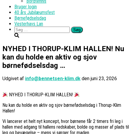
Bordtennis
Bruger login
40 års Jubilæumsfest
Børnefødselsdag
Vesterhavs Lan
Søg
efter:
NYHED I THORUP-KLIM HALLEN! Nu
kan du holde en aktiv og sjov
børnefødselsdag …
Udgivet af
info@bennetsen-klim.dk
den
juni 23, 2026
NYHED I THORUP-KLIM HALLEN!
Nu kan du holde en aktiv og sjov børnefødselsdag i Thorup-Klim
Hallen!
Vi lancerer et helt nyt koncept, hvor børnene får 2 timers fri leg i
hallen med adgang til hallens redskaber, bolde og masser af plads til
leg og bevægelse – mens vi sørger for maden.