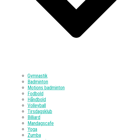
Gymnastik
Badminton
Motions badminton
Fodbold
Håndbold
Volleyball
Tirsdagsklub
Billiard
Mandagscafe
Yoga
Zumba