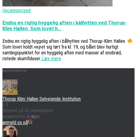
Uncategorized
Endnu en rigtig hyggelig aften i bålhytten ved Thorup-
Klim Hallen. Som lovet h…
Endnu en rigtig hyggelig aften i bålhytten ved Thorup-Klim Hallen.
Som lovet holdt vejret sig tørt fra kl. 19, og bålet blev hurtigt
samlingspunktet for en hyggelig aften med masser af snobrød,
ristede skumfiduser
Læs mere
Anmeldelser
Thorup Klim Hallen Selvejende Institution
4.3
Baseret på 46 anmeldelser
powered by
G
o
o
g
l
e
anmeld os på