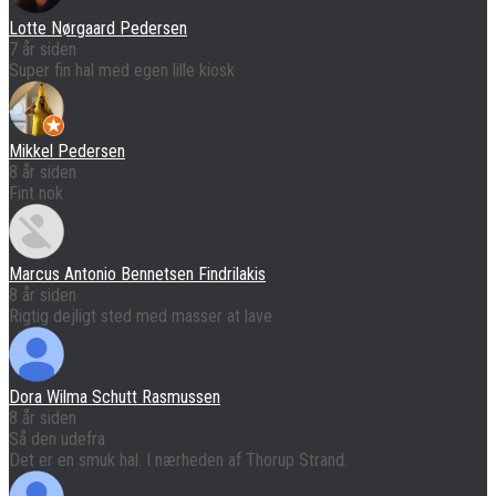
Lotte Nørgaard Pedersen
7 år siden
Super fin hal med egen lille kiosk
Mikkel Pedersen
8 år siden
Fint nok
Marcus Antonio Bennetsen Findrilakis
8 år siden
Rigtig dejligt sted med masser at lave
Dora Wilma Schutt Rasmussen
8 år siden
Så den udefra
Det er en smuk hal. I nærheden af Thorup Strand.