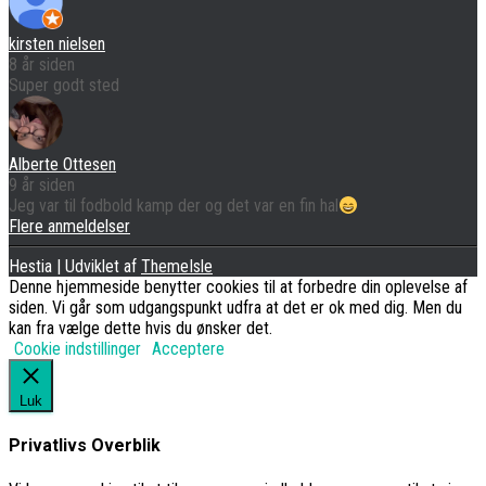
kirsten nielsen
8 år siden
Super godt sted
Alberte Ottesen
9 år siden
Jeg var til fodbold kamp der og det var en fin hal
Flere anmeldelser
Hestia | Udviklet af
ThemeIsle
Denne hjemmeside benytter cookies til at forbedre din oplevelse af
siden. Vi går som udgangspunkt udfra at det er ok med dig. Men du
kan fra vælge dette hvis du ønsker det.
Cookie indstillinger
Acceptere
Luk
Privatlivs Overblik