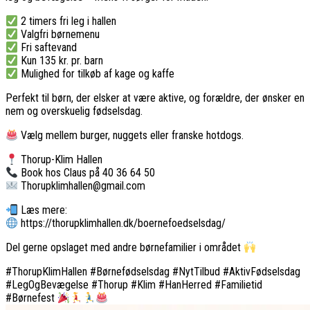
2 timers fri leg i hallen
Valgfri børnemenu
Fri saftevand
Kun 135 kr. pr. barn
Mulighed for tilkøb af kage og kaffe
Perfekt til børn, der elsker at være aktive, og forældre, der ønsker en
nem og overskuelig fødselsdag.
Vælg mellem burger, nuggets eller franske hotdogs.
Thorup-Klim Hallen
Book hos Claus på 40 36 64 50
Thorupklimhallen@gmail.com
Læs mere:
https://thorupklimhallen.dk/boernefoedselsdag/
Del gerne opslaget med andre børnefamilier i området
#ThorupKlimHallen #Børnefødselsdag #NytTilbud #AktivFødselsdag
#LegOgBevægelse #Thorup #Klim #HanHerred #Familietid
#Børnefest