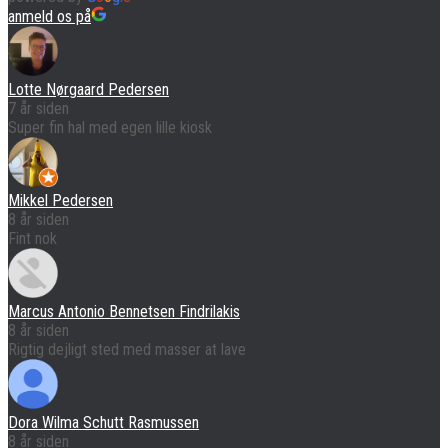
anmeld os på
Lotte Nørgaard Pedersen
7 år siden
Super fin hal med egen lille kiosk
Mikkel Pedersen
8 år siden
Fint nok
Marcus Antonio Bennetsen Findrilakis
8 år siden
Rigtig dejligt sted med masser at lave
Dora Wilma Schutt Rasmussen
8 år siden