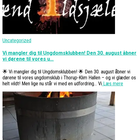
Uncategorized
Vi mangler dig til Ungdomsklubben! Den 30. august åbner
vi dørene til vores u…
🌟 Vi mangler dig til Ungdomsklubben! 🌟 Den 30. august åbner vi
dørene til vores ungdomsklub i Thorup-Klim Hallen – og vi glæder os
helt vildt! Men lige nu står vi med en udfordring… Vi
Læs mere