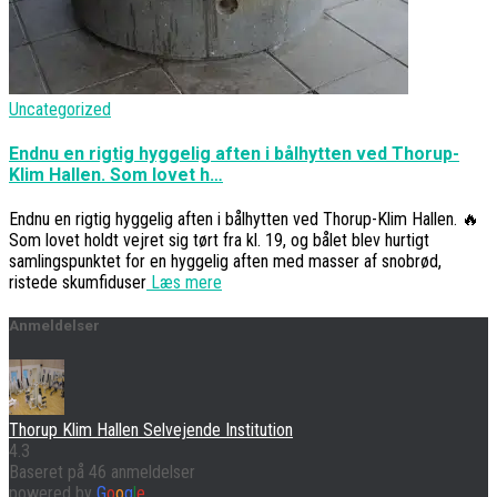
Uncategorized
Endnu en rigtig hyggelig aften i bålhytten ved Thorup-
Klim Hallen. Som lovet h…
Endnu en rigtig hyggelig aften i bålhytten ved Thorup-Klim Hallen. 🔥
Som lovet holdt vejret sig tørt fra kl. 19, og bålet blev hurtigt
samlingspunktet for en hyggelig aften med masser af snobrød,
ristede skumfiduser
Læs mere
Anmeldelser
Thorup Klim Hallen Selvejende Institution
4.3
Baseret på 46 anmeldelser
powered by
G
o
o
g
l
e