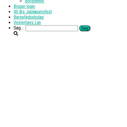
Bordtennis
Bruger login
40 års Jubilæumsfest
Børnefødselsdag
Vesterhavs Lan
Søg
Søg …
efter: