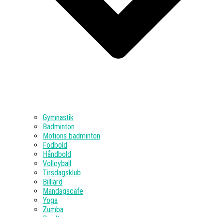
Gymnastik
Badminton
Motions badminton
Fodbold
Håndbold
Volleyball
Tirsdagsklub
Billiard
Mandagscafe
Yoga
Zumba