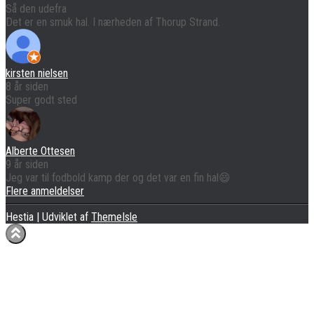
Så den udefra
Det er en smuk hal. I nærheden af Thorup Strand.
kirsten nielsen
8 år siden
Super godt sted
Alberte Ottesen
9 år siden
Jeg var til fodbold kamp der og det var en fin hal😄
Flere anmeldelser
Hestia | Udviklet af
ThemeIsle