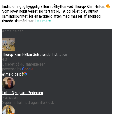
Endnu en rigtig hyggelig aften i bålhytten ved Thorup-Klim Hallen.
Som lovet holdt vejret sig tørt fra kl. 19, og bålet blev hurtigt
samlingspunktet for en hyggelig aften med masser af snobrød,
ristede skumfiduser
Læs mere
Anmeldelser
Thorup Klim Hallen Selvejende Institution
4.3
Baseret på 46 anmeldelser
powered by
G
o
o
g
l
e
anmeld os på
Lotte Nørgaard Pedersen
7 år siden
Super fin hal med egen lille kiosk