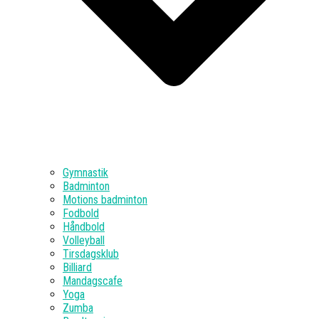
Gymnastik
Badminton
Motions badminton
Fodbold
Håndbold
Volleyball
Tirsdagsklub
Billiard
Mandagscafe
Yoga
Zumba