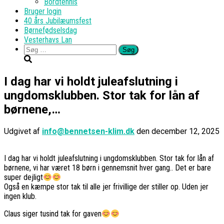
Bordtennis
Bruger login
40 års Jubilæumsfest
Børnefødselsdag
Vesterhavs Lan
Søg
efter:
I dag har vi holdt juleafslutning i
ungdomsklubben. Stor tak for lån af
børnene,…
Udgivet af
info@bennetsen-klim.dk
den
december 12, 2025
I dag har vi holdt juleafslutning i ungdomsklubben. Stor tak for lån af
børnene, vi har været 18 børn i gennemsnit hver gang.. Det er bare
super dejligt
Også en kæmpe stor tak til alle jer frivillige der stiller op. Uden jer
ingen klub.
Claus siger tusind tak for gaven