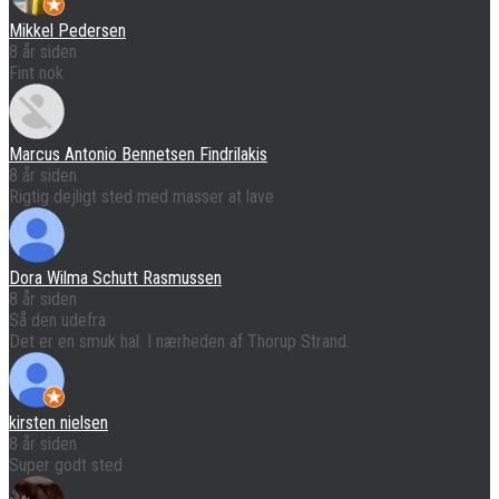
Mikkel Pedersen
8 år siden
Fint nok
Marcus Antonio Bennetsen Findrilakis
8 år siden
Rigtig dejligt sted med masser at lave
Dora Wilma Schutt Rasmussen
8 år siden
Så den udefra
Det er en smuk hal. I nærheden af Thorup Strand.
kirsten nielsen
8 år siden
Super godt sted