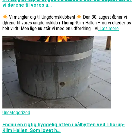
vi dørene til vores u…
Vi mangler dig til Ungdomsklubben!
Den 30. august åbner vi
dørene til vores ungdomsklub i Thorup-Klim Hallen – og vi glæder os
helt vildt! Men lige nu står vi med en udfordring… Vi
Læs mere
Uncategorized
Endnu en rigtig hyggelig aften i bålhytten ved Thorup-
Klim Hallen. Som lovet h…