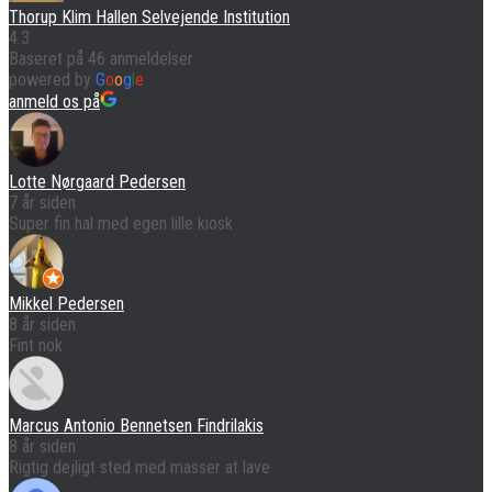
Thorup Klim Hallen Selvejende Institution
4.3
Baseret på 46 anmeldelser
powered by
G
o
o
g
l
e
anmeld os på
Lotte Nørgaard Pedersen
7 år siden
Super fin hal med egen lille kiosk
Mikkel Pedersen
8 år siden
Fint nok
Marcus Antonio Bennetsen Findrilakis
8 år siden
Rigtig dejligt sted med masser at lave