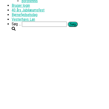
Bordtennis
Bruger login
40 års Jubilæumsfest
Børnefødselsdag
Vesterhavs Lan
Søg
Søg …
efter: