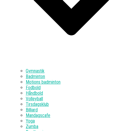
Gymnastik
Badminton
Motions badminton
Fodbold
Håndbold
Volleyball
Tirsdagsklub
Billiard
Mandagscafe
Yoga
Zumba