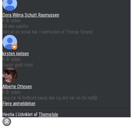
Dora Wilma Schutt Rasmussen
8 år siden
Så den udefra
Det er en smuk hal. I nærheden af Thorup Strand.
kirsten nielsen
8 år siden
Super godt sted
Alberte Ottesen
9 år siden
Jeg var til fodbold kamp der og det var en fin hal😄
Flere anmeldelser
Hestia | Udviklet af
ThemeIsle