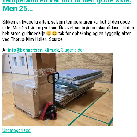
temperaturen var lidt til den gode side.
Men 25…
Sikken en hyggelig aften, selvom temperaturen var lidt til den gode
side. Men 25 børn og voksne fik lavet snobrød og skumfiduser til den
helt store guldmedalje.
tak for opbakning og en hyggelig aften
ved Thorup-Klim Hallen. Source
Af
info@bennetsen-klim.dk
,
3 uger
siden
Uncategorized