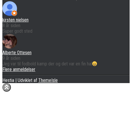
kirsten nielsen
8 år siden
Super godt sted
Alberte Ottesen
9 år siden
Jeg var til fodbold kamp der og det var en fin hal
Flere anmeldelser
Hestia | Udviklet af
ThemeIsle