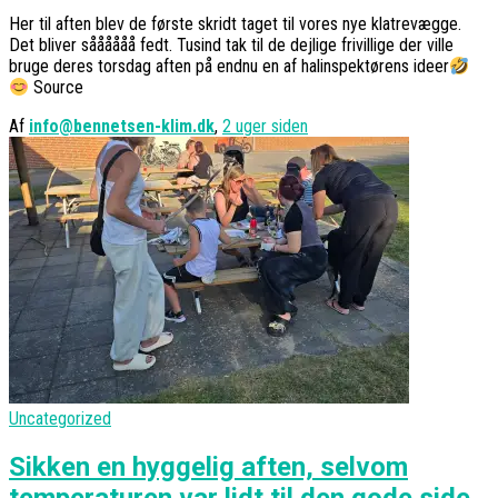
Her til aften blev de første skridt taget til vores nye klatrevægge.
Det bliver såååååå fedt. Tusind tak til de dejlige frivillige der ville
bruge deres torsdag aften på endnu en af halinspektørens ideer
Source
Af
info@bennetsen-klim.dk
,
2 uger
siden
Uncategorized
Sikken en hyggelig aften, selvom