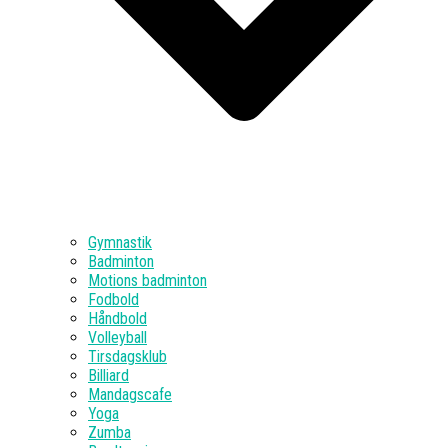
Gymnastik
Badminton
Motions badminton
Fodbold
Håndbold
Volleyball
Tirsdagsklub
Billiard
Mandagscafe
Yoga
Zumba