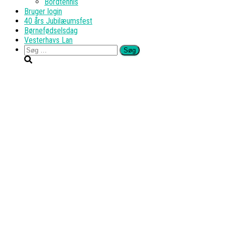
Bordtennis
Bruger login
40 års Jubilæumsfest
Børnefødselsdag
Vesterhavs Lan
Søg
efter: