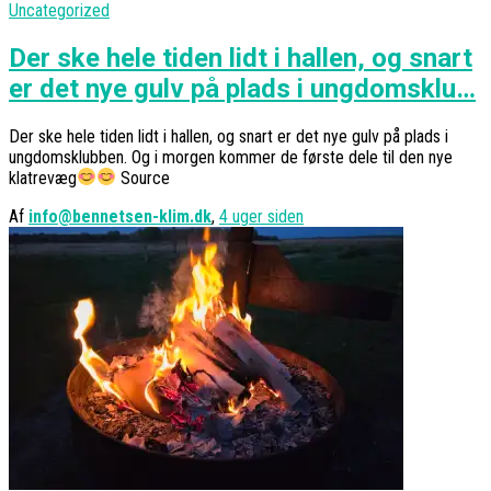
Uncategorized
Der ske hele tiden lidt i hallen, og snart
er det nye gulv på plads i ungdomsklu…
Der ske hele tiden lidt i hallen, og snart er det nye gulv på plads i
ungdomsklubben. Og i morgen kommer de første dele til den nye
klatrevæg
Source
Af
info@bennetsen-klim.dk
,
4 uger
siden