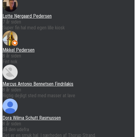
Lotte Nørgaard Pedersen
7 år siden
Super fin hal med egen lille kiosk
Mikkel Pedersen
8 år siden
Fint nok
Marcus Antonio Bennetsen Findrilakis
8 år siden
Rigtig dejligt sted med masser at lave
Dora Wilma Schutt Rasmussen
8 år siden
Så den udefra
Det er en smuk hal. I nærheden af Thorup Strand.