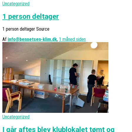
Uncategorized
1 person deltager
1 person deltager Source
Af
info@bennetsen-klim.dk
,
1 måned
siden
Uncategorized
I går aftes blev klublokalet tømt og