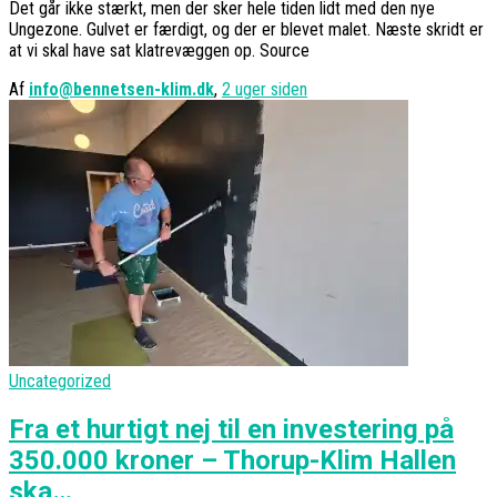
Det går ikke stærkt, men der sker hele tiden lidt med den nye
Ungezone. Gulvet er færdigt, og der er blevet malet. Næste skridt er
at vi skal have sat klatrevæggen op. Source
Af
info@bennetsen-klim.dk
,
2 uger
siden
Uncategorized
Fra et hurtigt nej til en investering på
350.000 kroner – Thorup-Klim Hallen
ska…